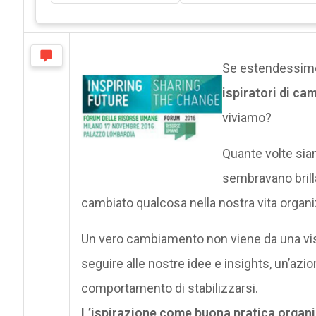
Se estendessimo 
ispiratori di c
viviamo?
Quante volte siam
sembravano brill
cambiato qualcosa nella nostra vita organ
Un vero cambiamento non viene da una vi
seguire alle nostre idee e insights, un’azi
comportamento di stabilizzarsi.
L’ispirazione come buona pratica organ