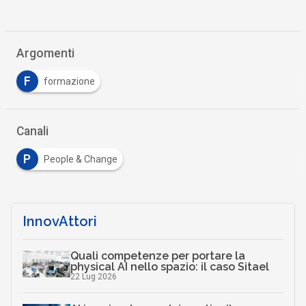
Argomenti
F
formazione
Canali
P
People & Change
InnovAttori
Quali competenze per portare la
physical AI nello spazio: il caso Sitael
22 Lug 2026