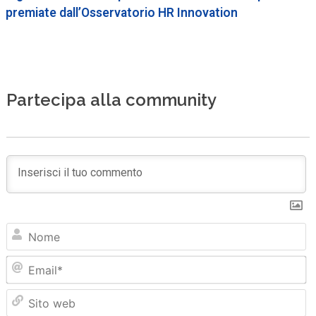
premiate dall’Osservatorio HR Innovation
Partecipa alla community
N
Em
Sit
we