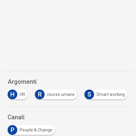
Argomenti
R
S
W
risorse umane
Smart working
wellbein
…
Canali
P
People & Change