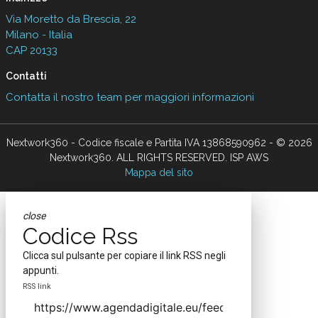
Via Moretto da Brescia, 22
Milano - Italia
CAP 20133
Contatti
Contatta il nostro team per maggiori informazioni
Nextwork360 - Codice fiscale e Partita IVA 13868590962 - © 2026
Nextwork360. ALL RIGHTS RESERVED. ISP AWS
Mappa del sito
close
Codice Rss
Clicca sul pulsante per copiare il link RSS negli
appunti.
RSS link