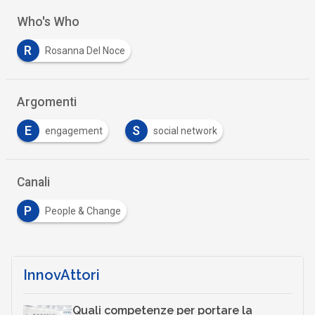
Who's Who
R
Rosanna Del Noce
Argomenti
E
S
engagement
social network
Canali
P
People & Change
InnovAttori
Quali competenze per portare la