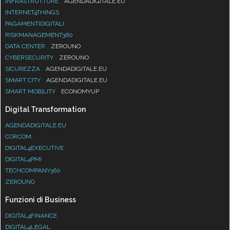
INFRASTRUTTURE
AGENDADIGITALE.EU
INTERNET4THINGS
PAGAMENTIDIGITALI
RISKMANAGEMENT360
DATA CENTER
ZEROUNO
CYBERSECURITY
ZEROUNO
SICUREZZA
AGENDADIGITALE.EU
SMART CITY
AGENDADIGITALE.EU
SMART MOBILITY
ECONOMYUP
Digital Transformation
AGENDADIGITALE.EU
CORCOM
DIGITAL4EXECUTIVE
DIGITAL4PMI
TECHCOMPANY360
ZEROUNO
Funzioni di Business
DIGITAL4FINANCE
DIGITAL4LEGAL