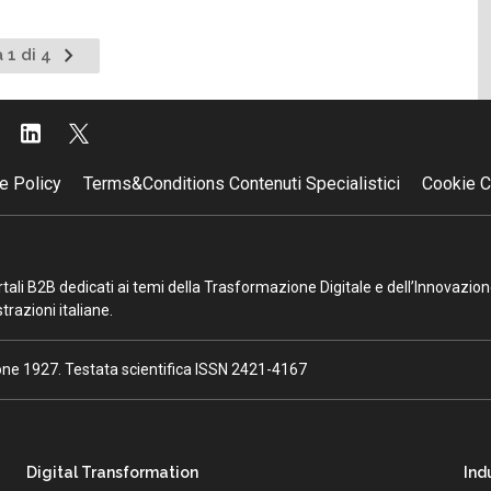
Pagina
 1 di 4
successiva
e Policy
Terms&Conditions Contenuti Specialistici
Cookie C
portali B2B dedicati ai temi della Trasformazione Digitale e dell’Innovazio
razioni italiane.
ione 1927. Testata scientifica ISSN 2421-4167
Digital Transformation
Ind