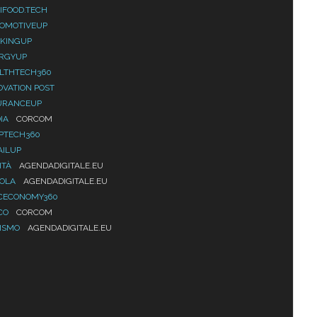
IFOOD.TECH
OMOTIVEUP
KINGUP
RGYUP
LTHTECH360
OVATION POST
URANCEUP
IA
CORCOM
PTECH360
AILUP
ITÀ
AGENDADIGITALE.EU
UOLA
AGENDADIGITALE.EU
CECONOMY360
CO
CORCOM
ISMO
AGENDADIGITALE.EU