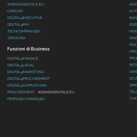
AGENDADIGITALE.EU
AGR
CORCOM
AUT
DIGITAL4EXECUTIVE
BAN
DIGITAL4PMI
ENE
TECHCOMPANY360
HEA
ZEROUNO
INN
INS
Funzioni di Business
MED
PRO
DIGITAL4FINANCE
RET
DIGITAL4LEGAL
SAN
DIGITAL4MARKETING
SC
DIGITAL4PROCUREMENT
SPA
DIGITAL4SUPPLYCHAIN
TEL
PROCUREMENT
AGENDADIGITALE.EU
TUR
PEOPLE&CHANGE360