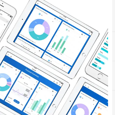
D
David