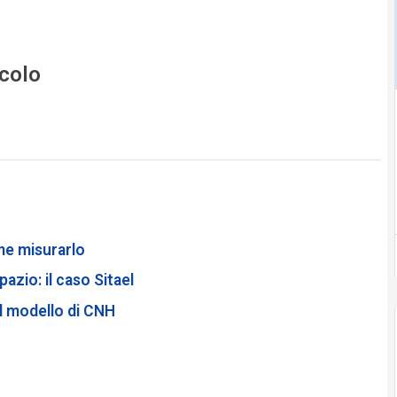
icolo
ome misurarlo
azio: il caso Sitael
il modello di CNH