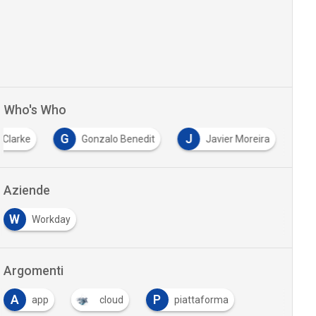
Who's Who
G
J
 Clarke
Gonzalo Benedit
Javier Moreira
Aziende
W
Workday
Argomenti
A
P
app
cloud
piattaforma