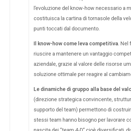
l’evoluzione del know-how necessario a m
costituisca la cartina di tornasole della ve
punti toccati dal documento.
Il know-how come leva competitiva
. Nel
riuscire a mantenere un vantaggio compet
aziendale, grazie al valore delle risorse u
soluzione ottimale per reagire al cambiam
Le dinamiche di gruppo alla base del val
(direzione strategica convincente, struttur
supporto del team) permettono di costruire
stessi team hanno bisogno per lavorare con
nascita dei “team 4-D” cioè diversificati, dis