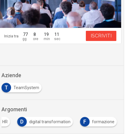
77
8
19
10
ISCRIVITI
Inizia tra
Aziende
T
TeamSystem
Argomenti
D
F
al HR
digital transformation
formazione