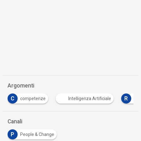
Argomenti
R
S
Intelligenza Artificiale
recruiting
selezi
Canali
P
People & Change