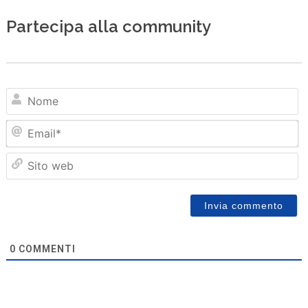
Partecipa alla community
N
Em
Sit
we
0
COMMENTI