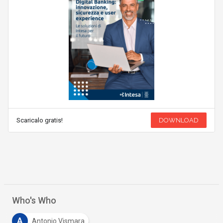
Scaricalo gratis!
DOWNLOAD
Who's Who
A
Antonio Vismara