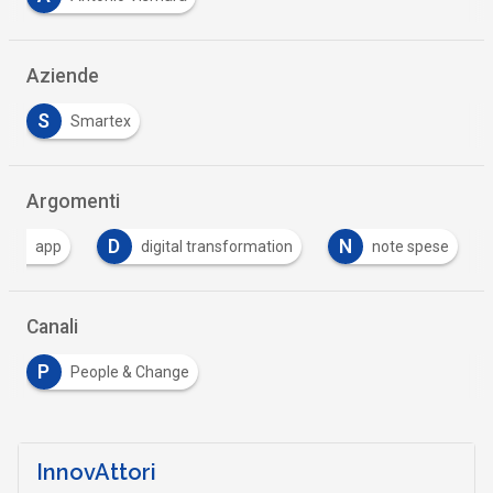
Aziende
S
Smartex
Argomenti
A
D
N
app
digital transformation
note spese
Canali
P
People & Change
InnovAttori