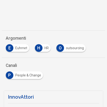
Argomenti
E
H
O
Euhrnet
HR
outsourcing
Canali
P
People & Change
InnovAttori