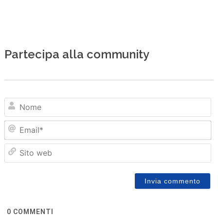
Partecipa alla community
N
Em
Sit
we
0
COMMENTI