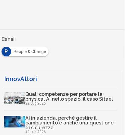
Canali
P
People & Change
InnovAttori
Quali competenze per portare la
physical AI nello spazio: il caso Sitael
22 Lug 2026
AI in azienda, perché gestire il
cambiamento è anche una questione
di sicurezza
10 Lug 2026