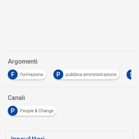
Argomenti
P
S
formazione
pubblica amministrazione
skill
Canali
P
People & Change