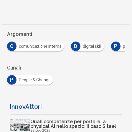
Argomenti
D
P
R
digital skill
people strategy
recruiting
Canali
P
People & Change
InnovAttori
Quali competenze per portare la
physical AI nello spazio: il caso Sitael
22 Lug 2026