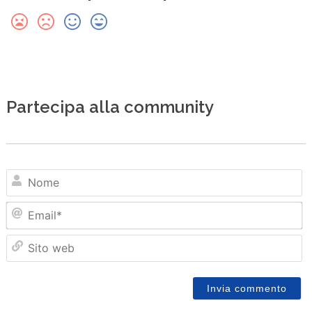
Partecipa alla community
N
Em
Sit
we