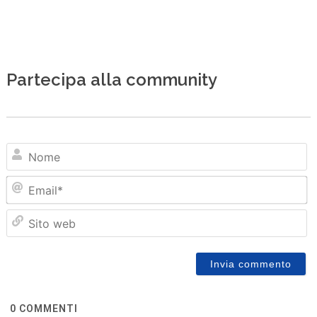
Partecipa alla community
N
Em
Sit
we
0
COMMENTI