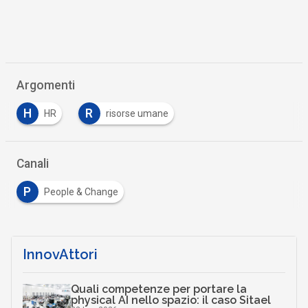
Argomenti
H
R
HR
risorse umane
Canali
P
People & Change
InnovAttori
Quali competenze per portare la
physical AI nello spazio: il caso Sitael