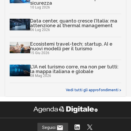
Argomenti
P
S
flessibilità
people strategy
Smart working
Canali
P
People & Change
InnovAttori
Quali competenze per portare la
physical AI nello spazio: il caso Sitael
22 Lug 2026
AI in azienda, perché gestire il
cambiamento è anche una questione di
sicurezza
10 Lug 2026