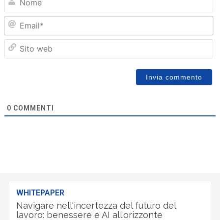
Em
Sit
we
0
COMMENTI
WHITEPAPER
Navigare nell'incertezza del futuro del
lavoro: benessere e AI all'orizzonte