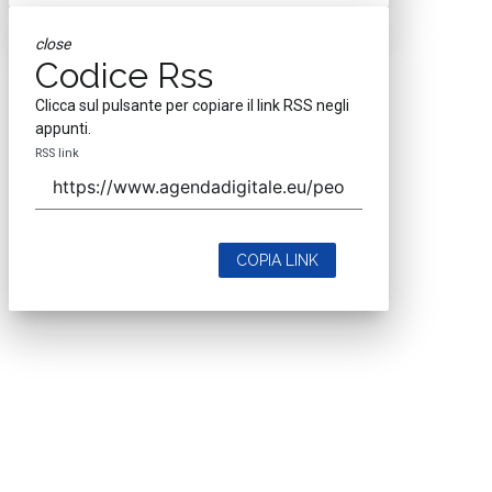
Contatta il nostro team per maggiori informazioni
Nextwork360 - Codice fiscale e Partita IVA 13868590962 - © 2026
Nextwork360. ALL RIGHTS RESERVED. ISP AWS
Mappa del sito
close
Codice Rss
Clicca sul pulsante per copiare il link RSS negli
appunti.
RSS link
COPIA LINK
close