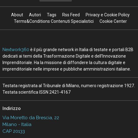
Data center, quanto cresce l’Italia: ma
attenzione al thermal management
06 Lug 2026
Ecosistemi travel-tech: startup, AI e
nuovi modelli per il turismo
15 Giu 2026
L’IA nel turismo corre, ma non per tutti:
la mappa italiana e globale
08 Mag 2026
Vedi tutti gli approfondimenti >
Seguici