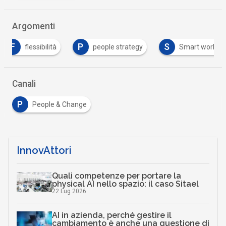
Who's Who
W
William Griffini