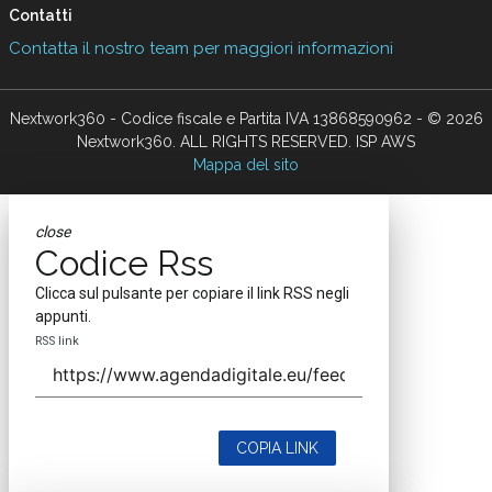
About
Autori
Tags
Rss Feed
Privacy e Cookie Policy
Terms&Conditions Contenuti Specialistici
Cookie Center
Nextwork360
è il più grande network in Italia di testate e portali B2B
dedicati ai temi della Trasformazione Digitale e dell’Innovazione
Imprenditoriale. Ha la missione di diffondere la cultura digitale e
imprenditoriale nelle imprese e pubbliche amministrazioni italiane.
Testata registrata al Tribunale di Milano, numero registrazione 1927.
Testata scientifica ISSN 2421-4167
Indirizzo
Via Moretto da Brescia, 22
Milano - Italia
CAP 20133
Contatti