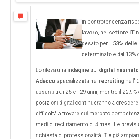
In controtendenza rispe
lavoro
, nel
settore IT
n
pesato per il
53% delle
determinato e dal 13% d
Lo rileva una
indagine
sul
digital mismatc
Adecco
specializzata nel
recruiting
nell’I
assunti tra i 25 e i 29 anni, mentre il 22,9% 
posizioni digital continueranno a crescere 
difficoltà a trovare sul mercato competenz
medi di reclutamento di 4 mesi. Le prevision
richiesta di professionalità IT è già ampi