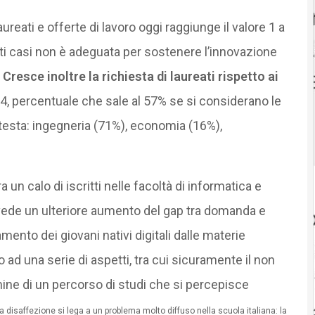
aureati e offerte di lavoro oggi raggiunge il valore 1 a
olti casi non è adeguata per sostenere l’innovazione
.
Cresce inoltre la richiesta di laureati rispetto ai
14, percentuale che sale al 57% se si considerano le
n testa: ingegneria (71%), economia (16%),
a un calo di iscritti nelle facoltà di informatica e
evede un ulteriore aumento del gap tra domanda e
namento dei giovani nativi digitali dalle materie
ad una serie di aspetti, tra cui sicuramente il non
ine di un percorso di studi che si percepisce
a disaffezione si lega a un problema molto diffuso nella scuola italiana: la