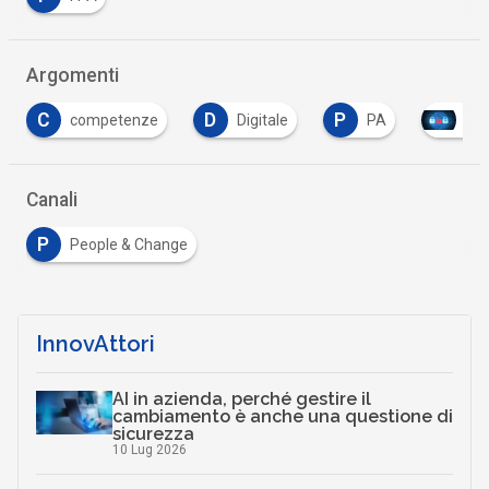
Argomenti
D
P
nze
Digitale
PA
Tutto su Cyber Securit
Canali
P
People & Change
InnovAttori
AI in azienda, perché gestire il
cambiamento è anche una questione di
sicurezza
10 Lug 2026