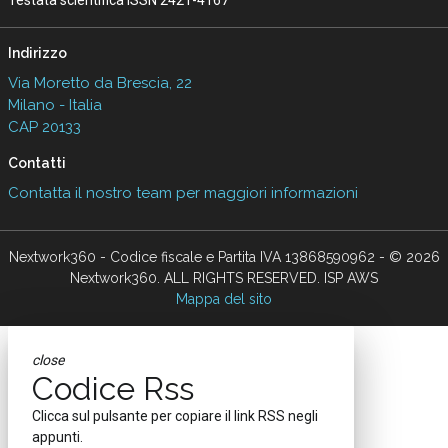
Testata scientifica ISSN 2421-4167
Indirizzo
Via Moretto da Brescia, 22
Milano - Italia
CAP 20133
Contatti
Contatta il nostro team per maggiori informazioni
Nextwork360 - Codice fiscale e Partita IVA 13868590962 - © 2026
Nextwork360. ALL RIGHTS RESERVED. ISP AWS
Mappa del sito
close
Codice Rss
Clicca sul pulsante per copiare il link RSS negli
appunti.