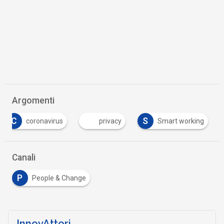
Argomenti
C
S
coronavirus
privacy
Smart working
Canali
P
People & Change
InnovAttori