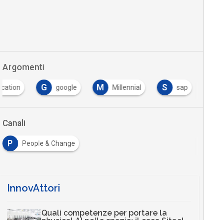
Argomenti
G
M
S
ication
google
Millennial
sap
Canali
P
People & Change
InnovAttori
Quali competenze per portare la