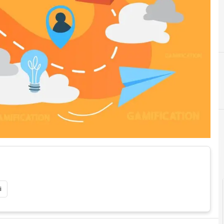
G
gamif
i