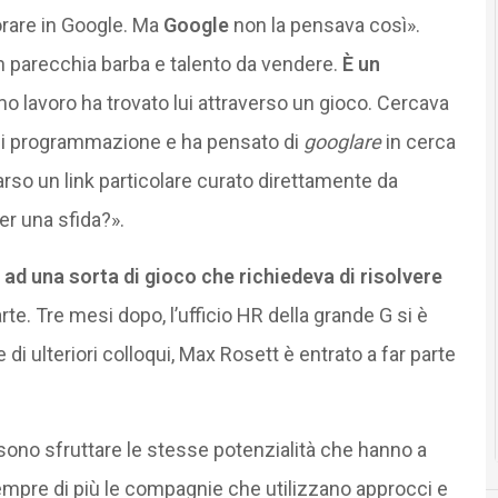
orare in Google. Ma
Google
non la pensava così».
 parecchia barba e talento da vendere.
È
un
timo lavoro ha trovato lui attraverso un gioco. Cercava
 di programmazione e ha pensato di
googlare
in cerca
mparso un link particolare curato direttamente da
per una sfida?».
e ad una sorta di gioco che richiedeva di risolvere
rte. Tre mesi dopo, l’ufficio HR della grande G si è
di ulteriori colloqui, Max Rosett è entrato a far parte
ssono sfruttare le stesse potenzialità che hanno a
mpre di più le compagnie che utilizzano approcci e