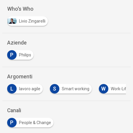
Who's Who
Livio Zingarelli
Aziende
P
Philips
Argomenti
S
W
voro agile
Smart working
Work-Life Balance
Canali
P
People & Change