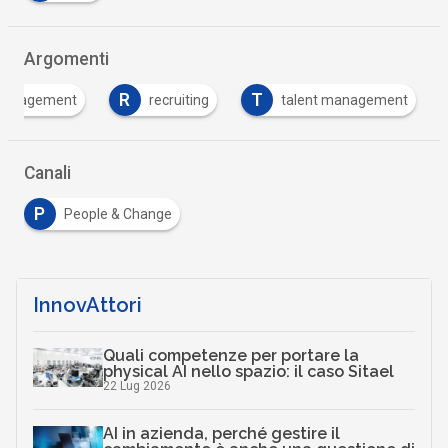
Argomenti
R
T
engagement
recruiting
talent management
Canali
P
People & Change
InnovAttori
Quali competenze per portare la
physical AI nello spazio: il caso Sitael
22 Lug 2026
AI in azienda, perché gestire il