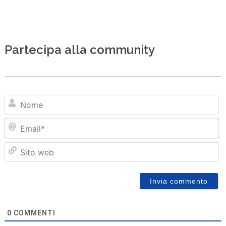
Partecipa alla community
N
Em
Sit
we
0
COMMENTI