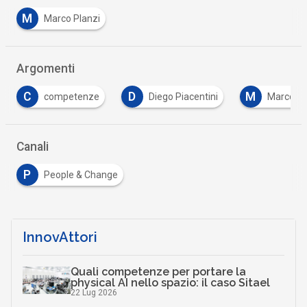
M
Marco Planzi
Argomenti
D
M
P
Diego Piacentini
Marco Planzi
Partners
Canali
P
People & Change
InnovAttori
Quali competenze per portare la
physical AI nello spazio: il caso Sitael
22 Lug 2026