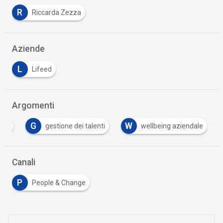
R
Riccarda Zezza
Aziende
L
Lifeed
Argomenti
G
W
ent
gestione dei talenti
wellbeing aziendale
Canali
P
People & Change