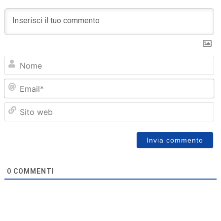
N
Em
Sit
we
0
COMMENTI