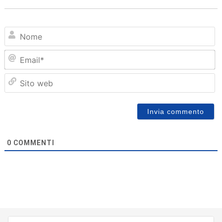
N
Em
Sit
we
0
COMMENTI