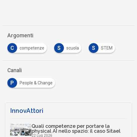
Argomenti
C
S
S
competenze
scuola
STEM
Canali
P
People & Change
InnovAttori
Quali competenze per portare la
physical AI nello spazio: il caso Sitael
22 Lug 2026