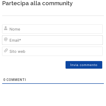
Partecipa alla community
N
Em
Sit
we
0
COMMENTI