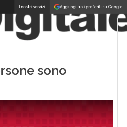
Aggiungi tra i preferiti su Google
I nostri servizi
ersone sono