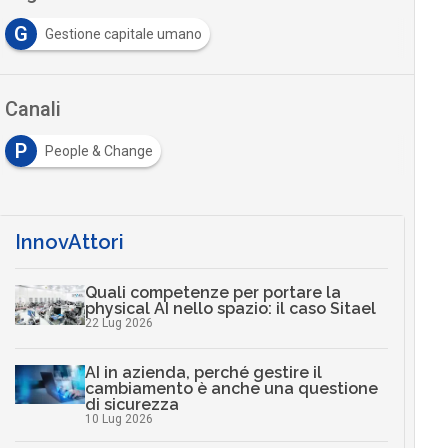
G
Gestione capitale umano
Canali
P
People & Change
InnovAttori
Quali competenze per portare la
physical AI nello spazio: il caso Sitael
22 Lug 2026
AI in azienda, perché gestire il
cambiamento è anche una questione
di sicurezza
10 Lug 2026