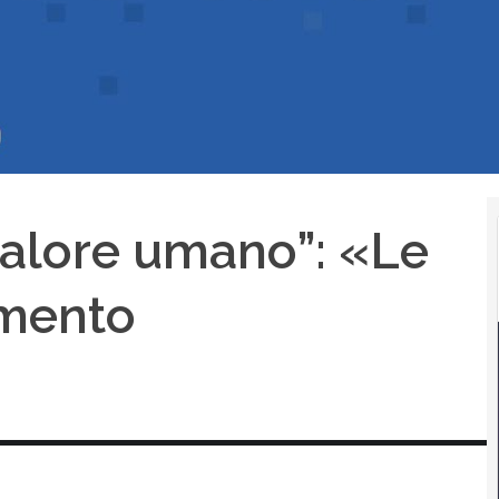
valore umano”: «Le
emento