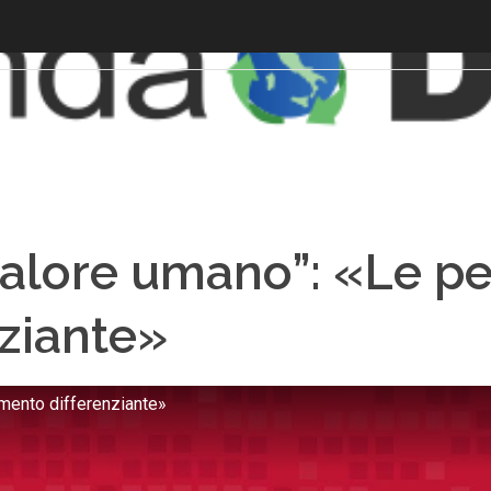
valore umano”: «Le p
nziante»
emento differenziante»