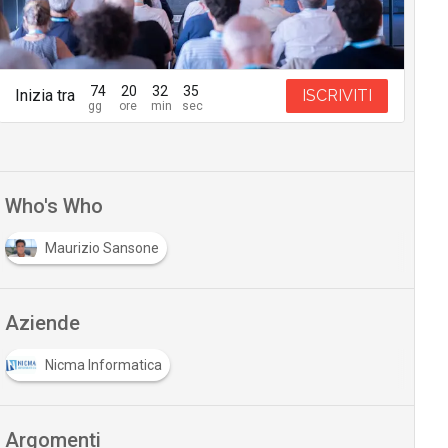
74
20
32
34
Inizia tra
ISCRIVITI
Who's Who
Maurizio Sansone
Aziende
Nicma Informatica
Argomenti