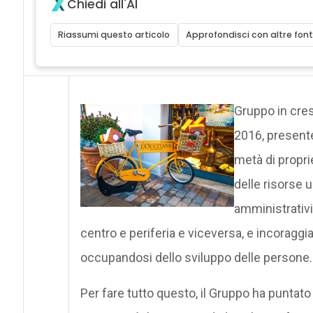
Chiedi all'AI
Riassumi questo articolo
Approfondisci con altre font
Gruppo in cresc
2016, present
metà di propri
delle risorse 
amministrativi,
centro e periferia e viceversa, e incoraggiar
occupandosi dello sviluppo delle persone.
Per fare tutto questo, il Gruppo ha puntato