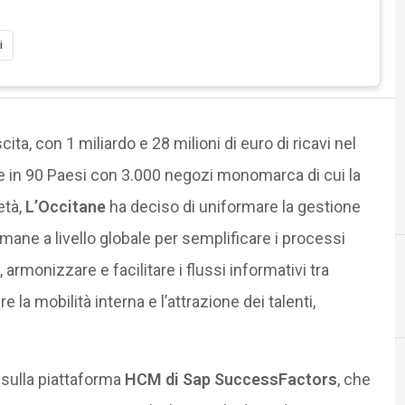
i
ita, con 1 miliardo e 28 milioni di euro di ricavi nel
e in 90 Paesi con 3.000 negozi monomarca di cui la
età,
L’Occitane
ha deciso di uniformare la gestione
umane a livello globale per semplificare i processi
 armonizzare e facilitare i flussi informativi tra
e la mobilità interna e l’attrazione dei talenti,
C
D
capitale umano
digital transf
 sulla piattaforma
HCM di Sap SuccessFactors
, che