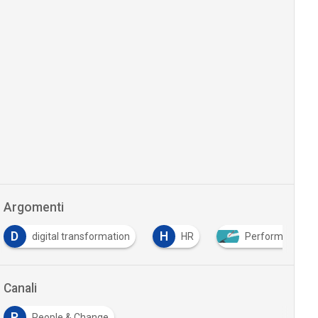
Argomenti
H
ormation
HR
Performance Management
…
Canali
P
People & Change