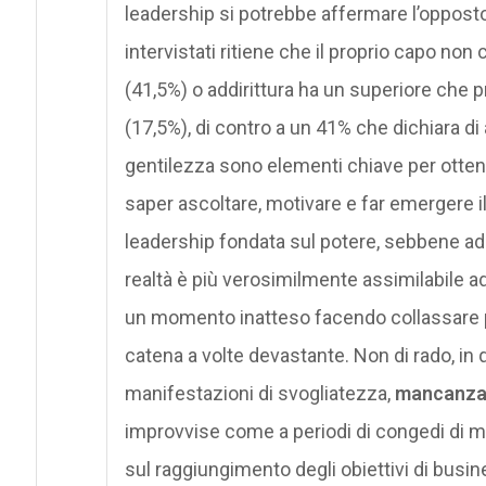
leadership si potrebbe affermare l’opposto.
intervistati ritiene che il proprio capo no
(41,5%) o addirittura ha un superiore che 
(17,5%), di contro a un 41% che dichiara di 
gentilezza sono elementi chiave per ottene
saper ascoltare, motivare e far emergere i
leadership fondata sul potere, sebbene ad 
realtà è più verosimilmente assimilabile 
un momento inatteso facendo collassare p
catena a volte devastante. Non di rado, in q
manifestazioni di svogliatezza,
mancanza 
improvvise come a periodi di congedi di ma
sul raggiungimento degli obiettivi di busin