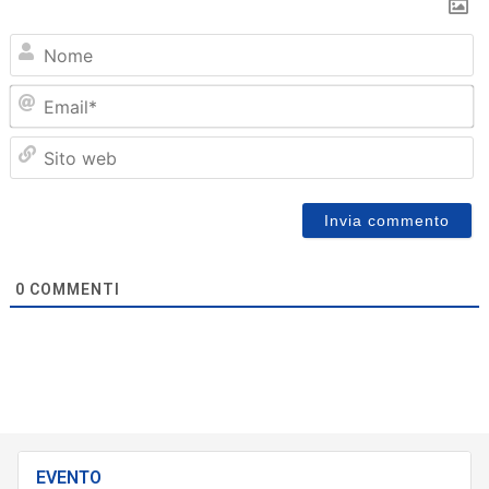
N
Em
Sit
we
0
COMMENTI
EVENTO