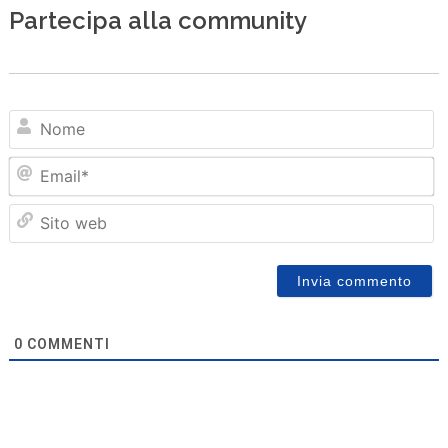
Partecipa alla community
N
Em
Sit
we
0
COMMENTI