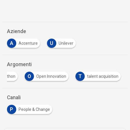
Aziende
A
U
Accenture
Unilever
Argomenti
O
T
ackathon
Open Innovation
talent acquisition
Canali
P
People & Change