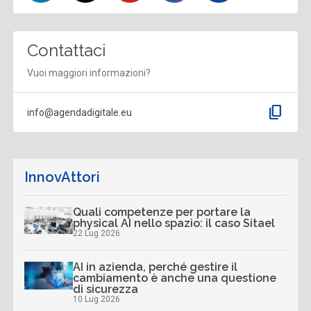
Contattaci
Vuoi maggiori informazioni?
content_copy
info@agendadigitale.eu
InnovAttori
Quali competenze per portare la
physical AI nello spazio: il caso Sitael
22 Lug 2026
AI in azienda, perché gestire il
cambiamento è anche una questione
di sicurezza
10 Lug 2026