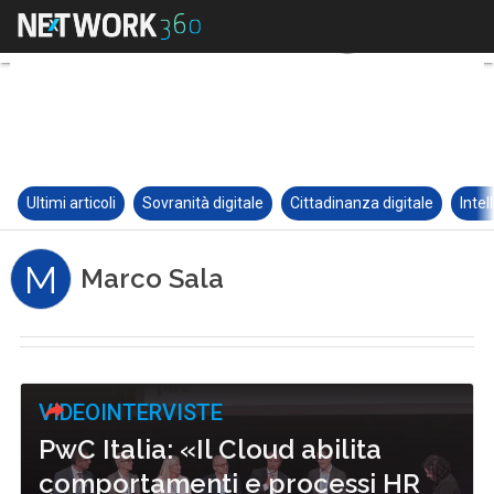
Ultimi articoli
Sovranità digitale
Cittadinanza digitale
Intel
M
Marco Sala
VIDEOINTERVISTE
PwC Italia: «Il Cloud abilita
comportamenti e processi HR