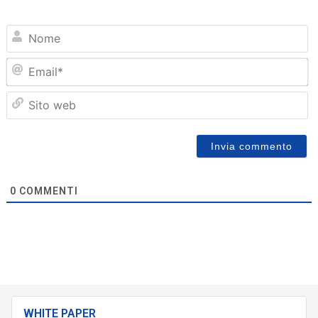
N
Em
Sit
we
0
COMMENTI
WHITE PAPER