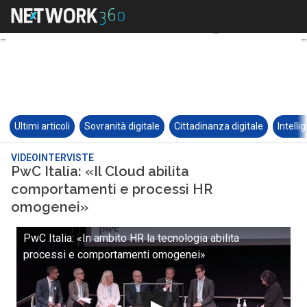
Ultimi articoli
Sovranità digitale
Cittadinanza digitale
Intelli
VIDEOINTERVISTE
PwC Italia: «Il Cloud abilita
comportamenti e processi HR
omogenei»
PwC Italia: «In ambito HR la tecnologia abilita
processi e comportamenti omogenei»