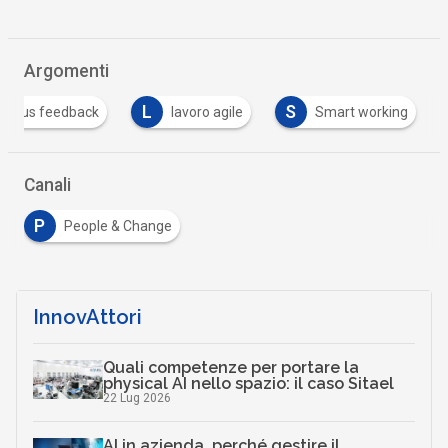
Argomenti
L
S
inuous feedback
lavoro agile
Smart working
Canali
P
People & Change
InnovAttori
Quali competenze per portare la
physical AI nello spazio: il caso Sitael
22 Lug 2026
AI in azienda, perché gestire il