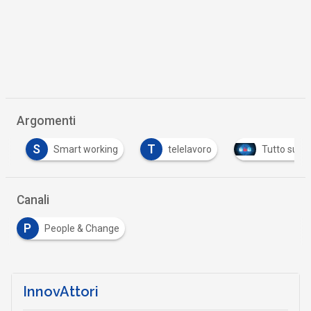
Argomenti
S
T
Smart working
telelavoro
Tutto su Cybe
Canali
P
People & Change
InnovAttori