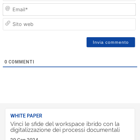
Em
Sit
we
0
COMMENTI
WHITE PAPER
Vinci le sfide del workspace ibrido con la
digitalizzazione dei processi documentali