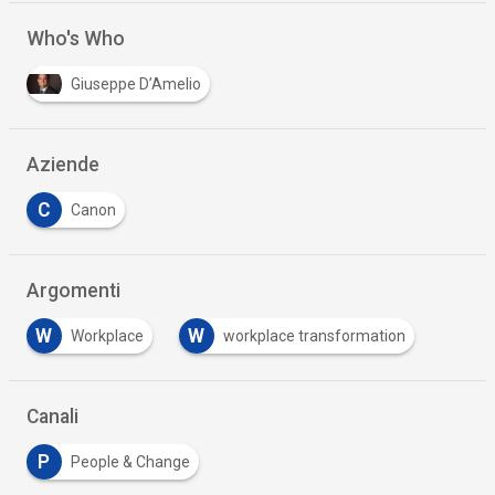
Who's Who
Giuseppe D’Amelio
Aziende
C
Canon
Argomenti
W
W
Workplace
workplace transformation
Canali
P
People & Change