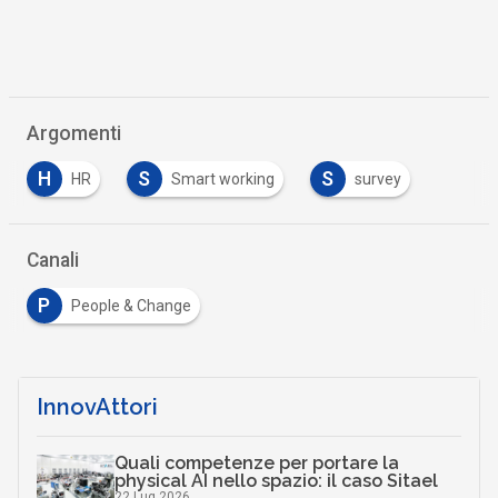
Argomenti
H
S
S
HR
Smart working
survey
Canali
P
People & Change
InnovAttori
Quali competenze per portare la
physical AI nello spazio: il caso Sitael
22 Lug 2026