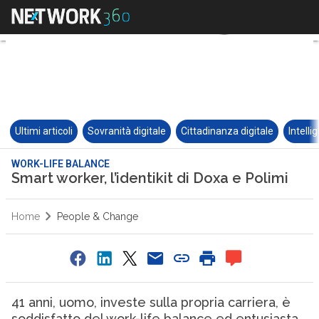
Ultimi articoli
Sovranità digitale
Cittadinanza digitale
Intelli
WORK-LIFE BALANCE
Smart worker, l’identikit di Doxa e Polimi
Home
People & Change
41 anni, uomo, investe sulla propria carriera, è
soddisfatto del work-life balance ed entusiasta