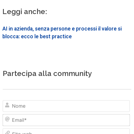
Leggi anche:
AI in azienda, senza persone e processi il valore si
blocca: ecco le best practice
Partecipa alla community
N
Em
Sit
we