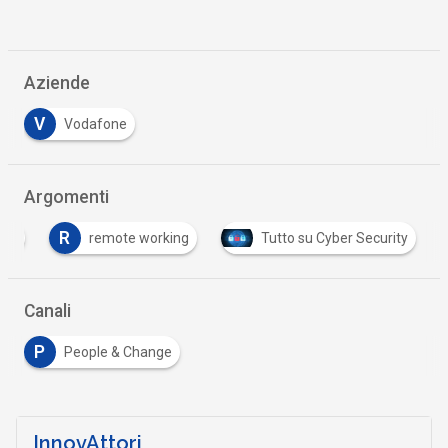
Aziende
V
Vodafone
Argomenti
R
ace
remote working
Tutto su Cyber Security
Canali
P
People & Change
InnovAttori