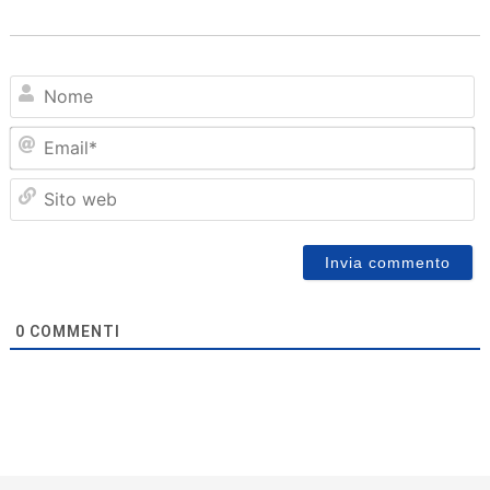
N
Em
Sit
we
0
COMMENTI