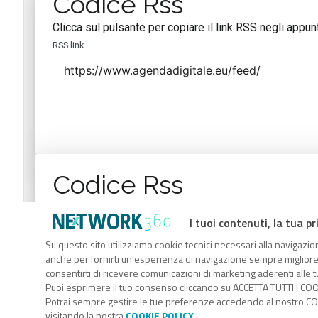
Codice Rss
Clicca sul pulsante per copiare il link RSS negli appunt
RSS link
Codice Rss
Clicca sul pulsante per copiare il link RSS negli appunt
I tuoi contenuti, la tua pr
RSS link
Su questo sito utilizziamo cookie tecnici necessari alla navigazion
anche per fornirti un’esperienza di navigazione sempre migliore, p
consentirti di ricevere comunicazioni di marketing aderenti alle tu
Puoi esprimere il tuo consenso cliccando su ACCETTA TUTTI I COO
Potrai sempre gestire le tue preferenze accedendo al nostro COO
visitando la nostra
COOKIE POLICY
.