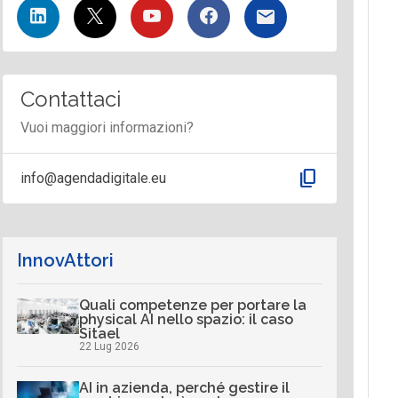
Contattaci
Vuoi maggiori informazioni?
content_copy
info@agendadigitale.eu
InnovAttori
Quali competenze per portare la
physical AI nello spazio: il caso
Sitael
22 Lug 2026
AI in azienda, perché gestire il