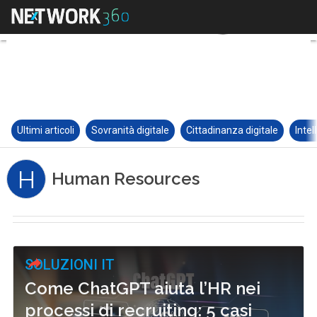
Ultimi articoli
Sovranità digitale
Cittadinanza digitale
Intel
H
Human Resources
SOLUZIONI IT
Come ChatGPT aiuta l’HR nei
processi di recruiting: 5 casi