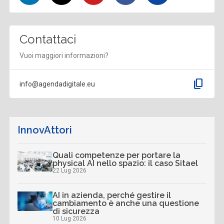
Contattaci
Vuoi maggiori informazioni?
content_copy
info@agendadigitale.eu
InnovAttori
Quali competenze per portare la
physical AI nello spazio: il caso Sitael
22 Lug 2026
AI in azienda, perché gestire il
cambiamento è anche una questione
di sicurezza
10 Lug 2026