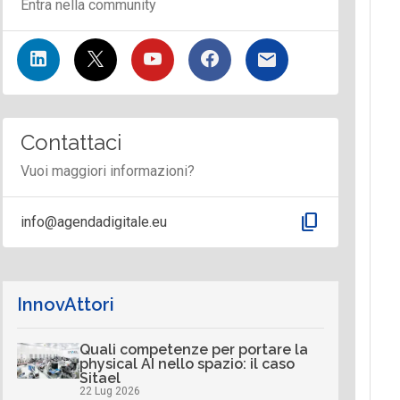
Entra nella community
Contattaci
Vuoi maggiori informazioni?
content_copy
info@agendadigitale.eu
InnovAttori
Quali competenze per portare la
physical AI nello spazio: il caso
Sitael
22 Lug 2026