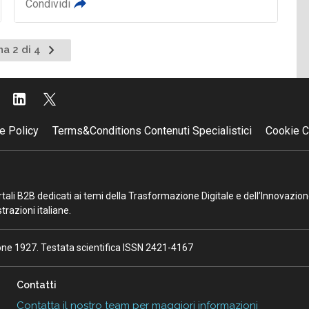
Condividi
Pagina
na 2 di 4
nte
successiva
e Policy
Terms&Conditions Contenuti Specialistici
Cookie C
portali B2B dedicati ai temi della Trasformazione Digitale e dell’Innovazio
razioni italiane.
ione 1927. Testata scientifica ISSN 2421-4167
Contatti
Contatta il nostro team per maggiori informazioni