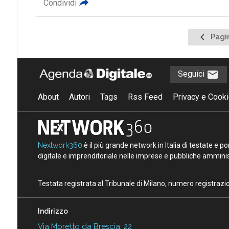
Condividi
Pagina
Pagi
precede
Seguici
About
Autori
Tags
Rss Feed
Privacy e Cooki
Nextwork360
è il più grande network in Italia di testate e 
digitale e imprenditoriale nelle imprese e pubbliche amminist
Testata registrata al Tribunale di Milano, numero registraz
Indirizzo
Via Moretto da Brescia, 22