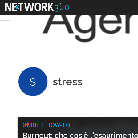
Menu
stress
S
GUIDE E HOW-TO
Burnout: che cos'è l'esauriment