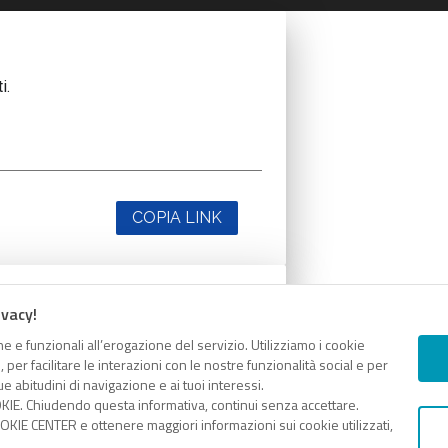
i.
COPIA LINK
ivacy!
i.
e e funzionali all’erogazione del servizio. Utilizziamo i cookie
er facilitare le interazioni con le nostre funzionalità social e per
e abitudini di navigazione e ai tuoi interessi.
KIE. Chiudendo questa informativa, continui senza accettare.
KIE CENTER e ottenere maggiori informazioni sui cookie utilizzati,