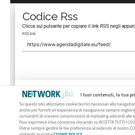
Codice Rss
Clicca sul pulsante per copiare il link RSS negli appunt
RSS link
Codice Rss
I tuoi contenuti, la tua pr
Clicca sul pulsante per copiare il link RSS negli appunt
Su questo sito utilizziamo cookie tecnici necessari alla navigazion
anche per fornirti un’esperienza di navigazione sempre migliore, p
RSS link
consentirti di ricevere comunicazioni di marketing aderenti alle tu
Puoi esprimere il tuo consenso cliccando su ACCETTA TUTTI I COO
Potrai sempre gestire le tue preferenze accedendo al nostro COO
visitando la nostra
COOKIE POLICY
.