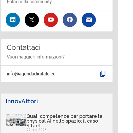
Entra nella community
Contattaci
Vuoi maggiori informazioni?
content_copy
info@agendadigitale.eu
InnovAttori
Quali competenze per portare la
physical AI nello spazio: il caso
Sitael
22 Lug 2026