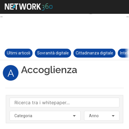
Ultimi articoli
Sovranità digitale
Cittadinanza digitale
Intel
Accoglienza
A
Categoria
Anno