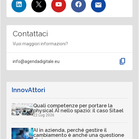
Contattaci
Vuoi maggiori informazioni?
content_copy
info@agendadigitale.eu
InnovAttori
Quali competenze per portare la
physical AI nello spazio: il caso Sitael
22 Lug 2026
AI in azienda, perché gestire il
cambiamento è anche una questione