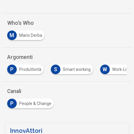
Who's Who
M
Mario Derba
Argomenti
S
W
oduttività
Smart working
Work-Life Balance
Canali
P
People & Change
InnovAttori