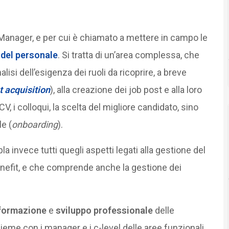
 Manager, e per cui è chiamato a mettere in campo le
 del personale
. Si tratta di un’area complessa, che
lisi dell’esigenza dei ruoli da ricoprire, a breve
t acquisition
), alla creazione dei job post e alla loro
, i colloqui, la scelta del migliore candidato, sino
e (
onboarding
).
a invece tutti quegli aspetti legati alla gestione del
benefit, e che comprende anche la gestione dei
formazione
e
sviluppo professionale
delle
ieme con i manager e i c-level delle aree funzionali,