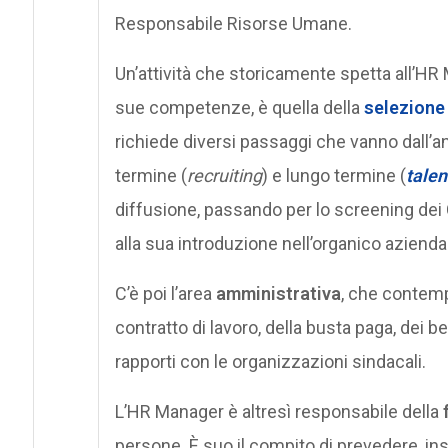
Responsabile Risorse Umane.
Un’attività che storicamente spetta all’HR
sue competenze, è quella della
selezione
richiede diversi passaggi che vanno dall’ana
termine (
recruiting
) e lungo termine (
talen
diffusione, passando per lo screening dei CV
alla sua introduzione nell’organico aziendal
C’è poi l’area
amministrativa
, che contempl
contratto di lavoro, della busta paga, dei 
rapporti con le organizzazioni sindacali.
L’HR Manager è altresì responsabile della
persone. È suo il compito di prevedere, ins