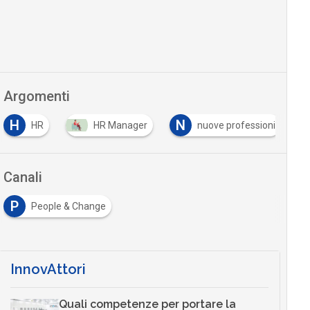
Argomenti
H
N
HR
HR Manager
nuove professioni
Canali
P
People & Change
InnovAttori
Quali competenze per portare la