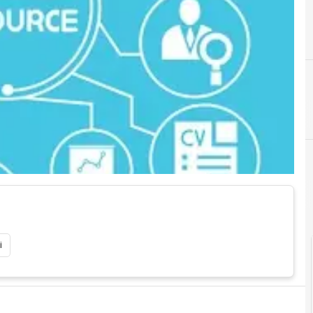
H
Human Resources
i