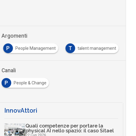
Argomenti
P
T
People Management
talent management
Canali
P
People & Change
InnovAttori
Quali competenze per portare la
physical AI nello spazio: il caso Sitael
22 Lug 2026