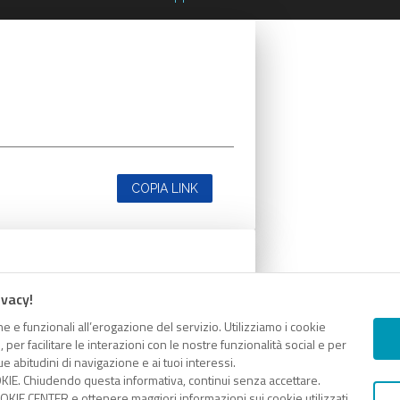
COPIA LINK
ivacy!
e e funzionali all’erogazione del servizio. Utilizziamo i cookie
er facilitare le interazioni con le nostre funzionalità social e per
e abitudini di navigazione e ai tuoi interessi.
KIE. Chiudendo questa informativa, continui senza accettare.
KIE CENTER e ottenere maggiori informazioni sui cookie utilizzati,
COPIA LINK