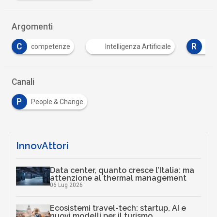
Argomenti
R
S
Intelligenza Artificiale
Robot
skill
…
Canali
P
People & Change
InnovAttori
Data center, quanto cresce l’Italia: ma
attenzione al thermal management
06 Lug 2026
Ecosistemi travel-tech: startup, AI e
nuovi modelli per il turismo